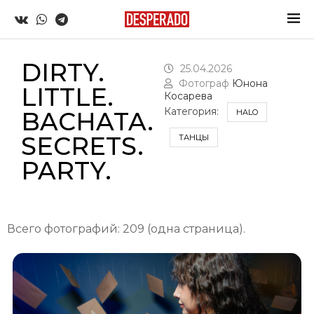
DIRTY.
25.04.2026
Фотограф
Юнона
LITTLE.
Косарева
Категория:
BACHATA.
HALO
SECRETS.
ТАНЦЫ
PARTY.
Всего фотографий: 209 (одна страница).