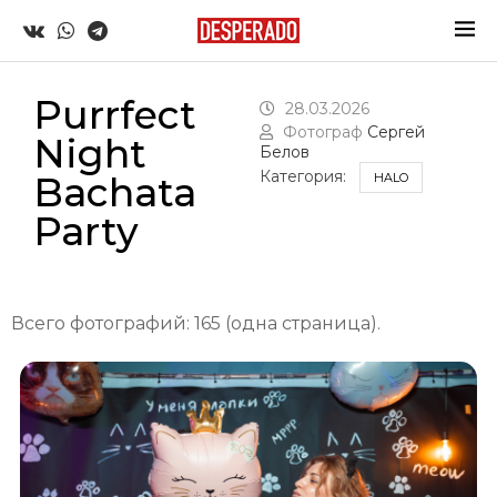
Purrfect
28.03.2026
Фотограф
Сергей
Night
Белов
Категория:
Bachata
HALO
Party
Всего фотографий: 165 (одна страница).