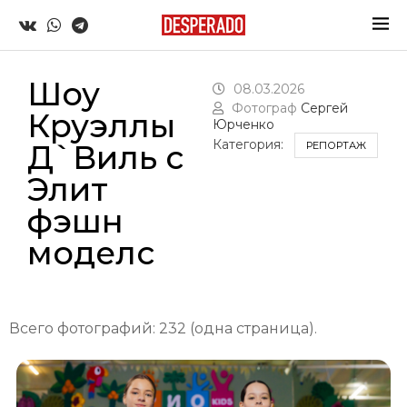
Шоу
08.03.2026
Фотограф
Сергей
Круэллы
Юрченко
Категория:
Д`Виль с
РЕПОРТАЖ
Элит
фэшн
моделс
Всего фотографий: 232 (одна страница).