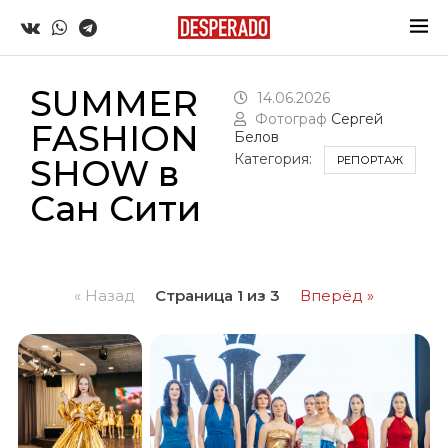
SUMMER
14.06.2026
Фотограф
Сергей
FASHION
Белов
Категория:
SHOW в
РЕПОРТАЖ
Сан Сити
« Назад
Страница 1 из 3
Вперёд »