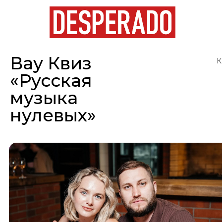
Вау Квиз
К
«Русская
музыка
нулевых»