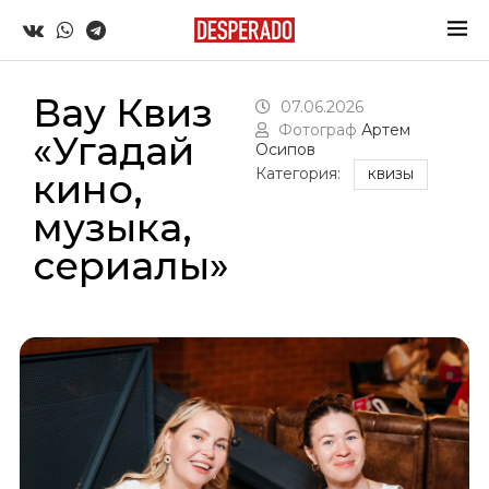
Вау Квиз
07.06.2026
Фотограф
Артем
«Угадай
Осипов
Категория:
кино,
КВИЗЫ
музыка,
сериалы»